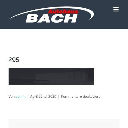
Zum
Inhalt
springen
295
für
Von
admin
|
April 22nd, 2020
|
Kommentare deaktiviert
295