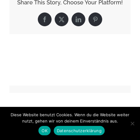
Share This Story, Choose Your Platform!
Facebook
X
LinkedIn
Pinterest
Diese Website benutzt Cookies. Wenn du die Website weiter
© Copyright
2026 | Webdesign by
Indigo
|
Impressum &
nutzt, gehen wir von deinem Einverständnis aus.
Datenschutz
OK
Datenschutzerklärung