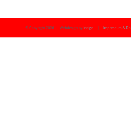
© Copyright
2026 | Webdesign by
Indigo
|
Impressum & Da