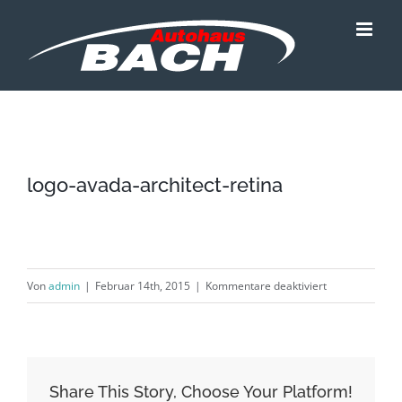
Zum
Inhalt
springen
logo-avada-architect-retina
für
Von
admin
|
Februar 14th, 2015
|
Kommentare deaktiviert
logo-
avada-
architect-
retina
Share This Story, Choose Your Platform!